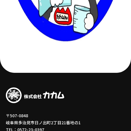
〒507-0848
岐阜県多治見市日ノ出町2丁目21番地の1
TEL：0572-23-0397